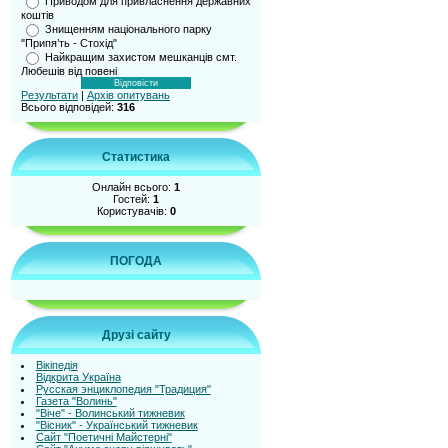
Приводом для привласнення державних
коштів
Знищенням національного парку
"Припя’ть - Стохід"
Найкращим захистом мешканців смт.
Любешів від повені
Результати
|
Архів опитувань
Всього відповідей:
316
Статистика
Онлайн всього:
1
Гостей:
1
Користувачів:
0
ПОГОДА
Друзі сайту
Вікіпедія
Відкрита Україна
Русская энциклопедия "Традиция"
Газета "Волинь"
"Віче" - Волинський тижневик
"Вісник" - Український тижневик
Сайт "Поетичні Майстерні"