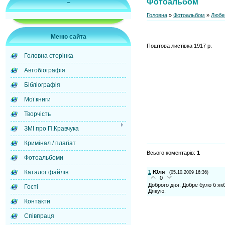
Фотоальбом
~
Головна
»
Фотоальбом
»
Любе
Меню сайта
Поштова листівка 1917 р.
Головна сторінка
Автобіографія
Бібліографія
Мої книги
Творчість
ЗМІ про П.Кравчука
Кримінал / плагіат
Всього коментарів
:
1
Фотоальбоми
Каталог файлів
1
Юля
(05.10.2009 16:36)
0
Доброго дня. Добре було б якб
Гості
Дякую.
Контакти
Cпівпраця