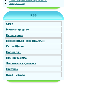
Сайт "Анумо знову віршувать"
Банкрутство
RSS
Сім’я
Mузика - це диво
Перші кроки
Посміхніться - вже ВЕСНА!!!
Квітка Щастя
Новий рік!
Принцеса зима
Ялинонька - дівонька
Світанок
Баба – віхола