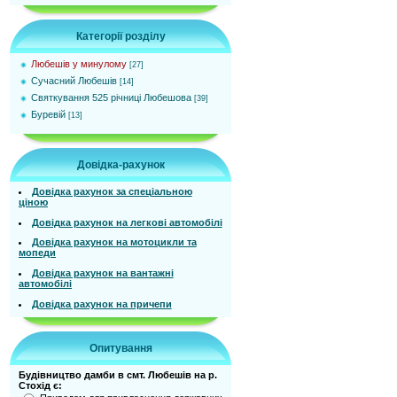
Категорії розділу
Любешів у минулому
[27]
Сучасний Любешів
[14]
Святкування 525 річниці Любешова
[39]
Буревій
[13]
Довідка-рахунок
Довідка рахунок за спеціальною
ціною
Довідка рахунок на легкові автомобілі
Довідка рахунок на мотоцикли та
мопеди
Довідка рахунок на вантажні
автомобілі
Довідка рахунок на причепи
Опитування
Будівництво дамби в смт. Любешів на р.
Стохід є: