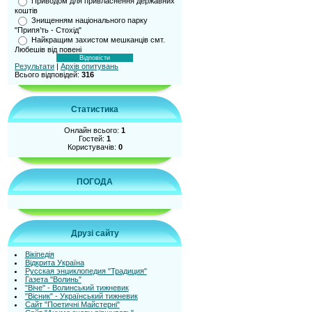
Приводом для привласнення державних
коштів
Знищенням національного парку
"Припя’ть - Стохід"
Найкращим захистом мешканців смт.
Любешів від повені
Результати
|
Архів опитувань
Всього відповідей:
316
Статистика
Онлайн всього:
1
Гостей:
1
Користувачів:
0
ПОГОДА
Друзі сайту
Вікіпедія
Відкрита Україна
Русская энциклопедия "Традиция"
Газета "Волинь"
"Віче" - Волинський тижневик
"Вісник" - Український тижневик
Сайт "Поетичні Майстерні"