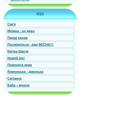
RSS
Сім’я
Mузика - це диво
Перші кроки
Посміхніться - вже ВЕСНА!!!
Квітка Щастя
Новий рік!
Принцеса зима
Ялинонька - дівонька
Світанок
Баба – віхола