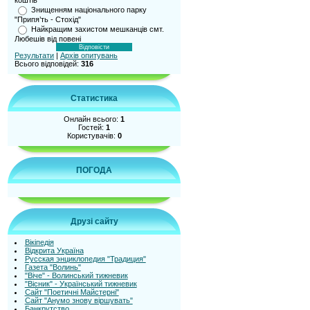
коштів
Знищенням національного парку
"Припя’ть - Стохід"
Найкращим захистом мешканців смт.
Любешів від повені
Результати
|
Архів опитувань
Всього відповідей:
316
Статистика
Онлайн всього:
1
Гостей:
1
Користувачів:
0
ПОГОДА
Друзі сайту
Вікіпедія
Відкрита Україна
Русская энциклопедия "Традиция"
Газета "Волинь"
"Віче" - Волинський тижневик
"Вісник" - Український тижневик
Сайт "Поетичні Майстерні"
Сайт "Анумо знову віршувать"
Банкрутство