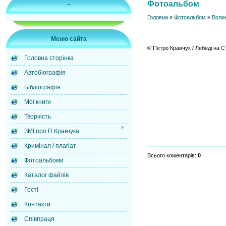
Фотоальбом
~
Головна
»
Фотоальбом
»
Воли
Меню сайта
© Петро Кравчук / Лебеді на С
Головна сторінка
Автобіографія
Бібліографія
Мої книги
Творчість
ЗМІ про П.Кравчука
Кримінал / плагіат
Всього коментарів
:
0
Фотоальбоми
Каталог файлів
Гості
Контакти
Cпівпраця