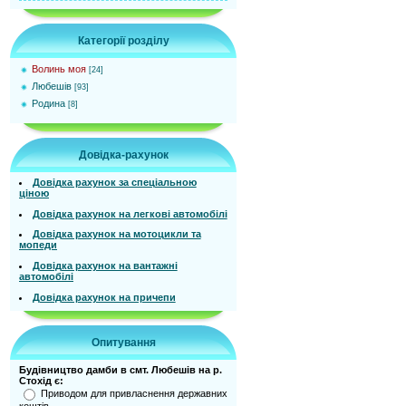
Категорії розділу
Волинь моя
[24]
Любешів
[93]
Родина
[8]
Довідка-рахунок
Довідка рахунок за спеціальною
ціною
Довідка рахунок на легкові автомобілі
Довідка рахунок на мотоцикли та
мопеди
Довідка рахунок на вантажні
автомобілі
Довідка рахунок на причепи
Опитування
Будівництво дамби в смт. Любешів на р.
Стохід є:
Приводом для привласнення державних